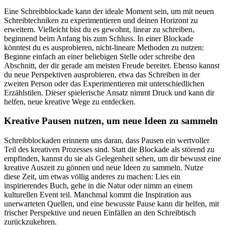
Eine Schreibblockade kann der ideale Moment sein, um mit neuen
Schreibtechniken zu experimentieren und deinen Horizont zu
erweitern. Vielleicht bist du es gewohnt, linear zu schreiben,
beginnend beim Anfang bis zum Schluss. In einer Blockade
könntest du es ausprobieren, nicht-lineare Methoden zu nutzen:
Beginne einfach an einer beliebigen Stelle oder schreibe den
Abschnitt, der dir gerade am meisten Freude bereitet. Ebenso kannst
du neue Perspektiven ausprobieren, etwa das Schreiben in der
zweiten Person oder das Experimentieren mit unterschiedlichen
Erzählstilen. Dieser spielerische Ansatz nimmt Druck und kann dir
helfen, neue kreative Wege zu entdecken.
Kreative Pausen nutzen, um neue Ideen zu sammeln
Schreibblockaden erinnern uns daran, dass Pausen ein wertvoller
Teil des kreativen Prozesses sind. Statt die Blockade als störend zu
empfinden, kannst du sie als Gelegenheit sehen, um dir bewusst eine
kreative Auszeit zu gönnen und neue Ideen zu sammeln. Nutze
diese Zeit, um etwas völlig anderes zu machen: Lies ein
inspirierendes Buch, gehe in die Natur oder nimm an einem
kulturellen Event teil. Manchmal kommt die Inspiration aus
unerwarteten Quellen, und eine bewusste Pause kann dir helfen, mit
frischer Perspektive und neuen Einfällen an den Schreibtisch
zurückzukehren.