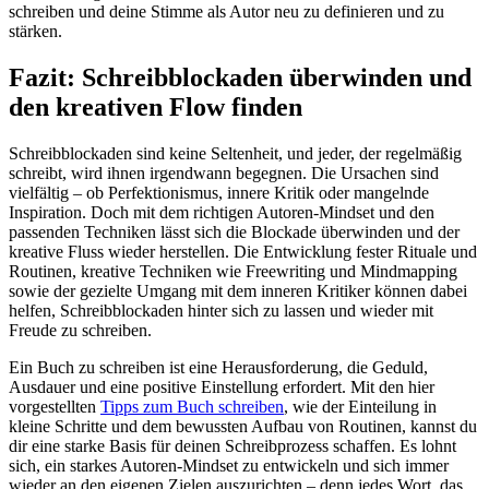
schreiben und deine Stimme als Autor neu zu definieren und zu
stärken.
Fazit: Schreibblockaden überwinden und
den kreativen Flow finden
Schreibblockaden sind keine Seltenheit, und jeder, der regelmäßig
schreibt, wird ihnen irgendwann begegnen. Die Ursachen sind
vielfältig – ob Perfektionismus, innere Kritik oder mangelnde
Inspiration. Doch mit dem richtigen Autoren-Mindset und den
passenden Techniken lässt sich die Blockade überwinden und der
kreative Fluss wieder herstellen. Die Entwicklung fester Rituale und
Routinen, kreative Techniken wie Freewriting und Mindmapping
sowie der gezielte Umgang mit dem inneren Kritiker können dabei
helfen, Schreibblockaden hinter sich zu lassen und wieder mit
Freude zu schreiben.
Ein Buch zu schreiben ist eine Herausforderung, die Geduld,
Ausdauer und eine positive Einstellung erfordert. Mit den hier
vorgestellten
Tipps zum Buch schreiben
, wie der Einteilung in
kleine Schritte und dem bewussten Aufbau von Routinen, kannst du
dir eine starke Basis für deinen Schreibprozess schaffen. Es lohnt
sich, ein starkes Autoren-Mindset zu entwickeln und sich immer
wieder an den eigenen Zielen auszurichten – denn jedes Wort, das