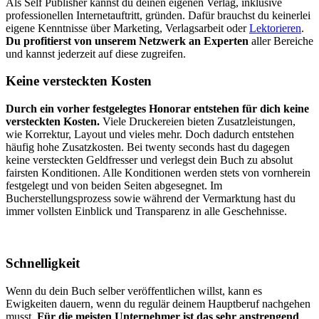
Als Self Publisher kannst du deinen eigenen Verlag, inklusive
professionellen Internetauftritt, gründen. Dafür brauchst du keinerlei
eigene Kenntnisse über Marketing, Verlagsarbeit oder
Lektorieren
.
Du profitierst von unserem Netzwerk an Experten
aller Bereiche
und kannst jederzeit auf diese zugreifen.
Keine versteckten Kosten
Durch ein vorher festgelegtes Honorar entstehen für dich keine
versteckten Kosten.
Viele Druckereien bieten Zusatzleistungen,
wie Korrektur, Layout und vieles mehr. Doch dadurch entstehen
häufig hohe Zusatzkosten. Bei twenty seconds hast du dagegen
keine versteckten Geldfresser und verlegst dein Buch zu absolut
fairsten Konditionen. Alle Konditionen werden stets von vornherein
festgelegt und von beiden Seiten abgesegnet. Im
Bucherstellungsprozess sowie während der Vermarktung hast du
immer vollsten Einblick und Transparenz in alle Geschehnisse.
Schnelligkeit
Wenn du dein Buch selber veröffentlichen willst, kann es
Ewigkeiten dauern, wenn du regulär deinem Hauptberuf nachgehen
musst.
Für die meisten Unternehmer ist das sehr anstrengend