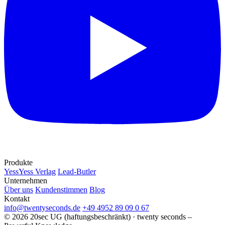
Produkte
YessYess Verlag
Lead-Butler
Unternehmen
Über uns
Kundenstimmen
Blog
Kontakt
info@twentyseconds.de
+49 4952 89 09 0 67
© 2026 20sec UG (haftungsbeschränkt) · twenty seconds –