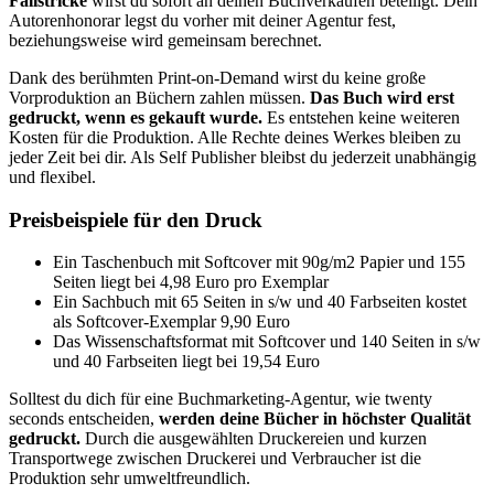
Fallstricke
wirst du sofort an deinen Buchverkäufen beteiligt. Dein
Autorenhonorar legst du vorher mit deiner Agentur fest,
beziehungsweise wird gemeinsam berechnet.
Dank des berühmten Print-on-Demand wirst du keine große
Vorproduktion an Büchern zahlen müssen.
Das Buch wird erst
gedruckt, wenn es gekauft wurde.
Es entstehen keine weiteren
Kosten für die Produktion. Alle Rechte deines Werkes bleiben zu
jeder Zeit bei dir. Als Self Publisher bleibst du jederzeit unabhängig
und flexibel.
Preisbeispiele für den Druck
Ein Taschenbuch mit Softcover mit 90g/m2 Papier und 155
Seiten liegt bei 4,98 Euro pro Exemplar
Ein Sachbuch mit 65 Seiten in s/w und 40 Farbseiten kostet
als Softcover-Exemplar 9,90 Euro
Das Wissenschaftsformat mit Softcover und 140 Seiten in s/w
und 40 Farbseiten liegt bei 19,54 Euro
Solltest du dich für eine Buchmarketing-Agentur, wie twenty
seconds entscheiden,
werden deine Bücher in höchster Qualität
gedruckt.
Durch die ausgewählten Druckereien und kurzen
Transportwege zwischen Druckerei und Verbraucher ist die
Produktion sehr umweltfreundlich.