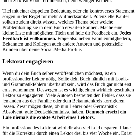
nicht zu kreativ oder erfinderisch, denn weniger ist mehr.
Titel mit einer doppelten Bedeutung oder ein kontroverses Statement
sorgen in der Regel für mehr Aufmerksamkeit. Potenzielle Käufer
sollten zudem direkt wissen, welches Thema oder welche
Problemlösung sie in dem Buch erwarten können. Mache eine
kleine Liste mit möglichen Titeln und hole dir Feedback ein.
Jedes
Feedback ist willkommen.
Frage also neben Familienmitgliedern,
Bekannten und Kollegen auch andere Autoren und potenzielle
Kunden über deine Social-Media-Profile.
Lektorat engagieren
Wenn du dein Buch selber veröffentlichen möchtest, ist ein
professioneller Lektor nötig. Sollte dein Buch nämlich mit Logik-
und Grammatikfehlern überhäuft sein, wird das Buch gar nicht erst
ernst genommen. Deswegen ist es wichtig einen wirklich geschulten
Lektor zu engagieren. Viele Autoren bestreiten den Fehler, dass sie
jemanden aus der Familie oder dem Bekanntenkreis korrigieren
lassen. Zwar mögen diese, ob nun Lehrer oder Germanistik-
Absolvent, gute Deutschkenntnisse haben.
Dennoch ersetzt ein
Laie niemals die exakte Arbeit eines Lektors.
Ein professionelles Lektorat wird dir also viel Leid ersparen. Plane
für die Korrektur durch einen Lektor drei bis vier Woche ein. Es ist