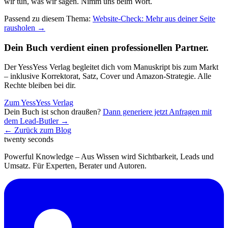
wir tun, was wir sagen. Nimm uns beim Wort.
Passend zu diesem Thema:
Website-Check: Mehr aus deiner Seite
rausholen
→
Dein Buch verdient einen professionellen Partner.
Der YessYess Verlag begleitet dich vom Manuskript bis zum Markt
– inklusive Korrektorat, Satz, Cover und Amazon-Strategie. Alle
Rechte bleiben bei dir.
Zum YessYess Verlag
Dein Buch ist schon draußen?
Dann generiere jetzt Anfragen mit
dem Lead-Butler →
← Zurück zum Blog
twenty seconds
Powerful Knowledge – Aus Wissen wird Sichtbarkeit, Leads und
Umsatz. Für Experten, Berater und Autoren.